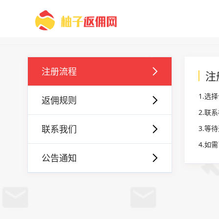
注册流程
注
1.选
返佣规则
2.联
联系我们
3.等
4.如
公告通知