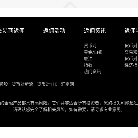
交易商返佣
返佣活动
返佣资讯
返佣
货币对
货币对
黄金/白银
交易知
原油
货币对
指数
经济指
热门资讯
投股
货币对新浪
货币对110
汇商网
的金融产品都具有高风险。它们并非适合所有投资者，您的损失可能超过
请确认您完全了解相关风险，如有需要，请寻求专业意见。