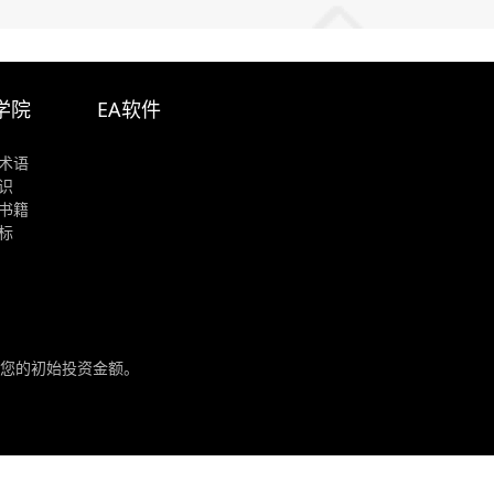
学院
EA软件
术语
识
书籍
标
您的初始投资金额。